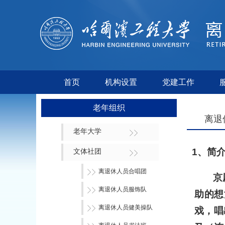
首页
机构设置
党建工作
老年组织
离退
老年大学
1
、简
文体社团
离退休人员合唱团
京
离退休人员服饰队
助的想
离退休人员健美操队
戏，唱