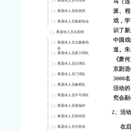
马（连
离退休人员书法班
派、程
离退休人员绘画班
戏，学
离退休人员集邮协会
识了新
离退休人员京剧班
中国戏
离退休人员太极拳协
会
道。朱
离退休人员柔力球队
《萧何
离退休人员台球队
京剧选
离退休人员门球队
3000
名
离退休人员象棋队
活动的
离退休人员乒乓球队
究会副
离退休人员瑜伽班
2
、活
离退休人员剪纸班
在
离退休人员中医班