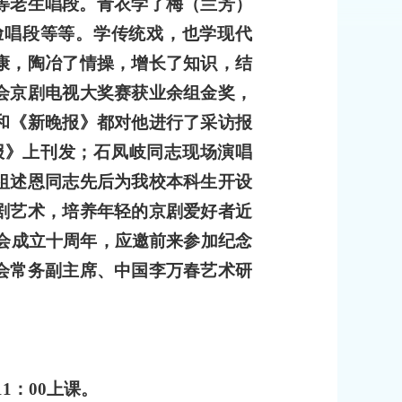
等老生唱段。青衣学了梅（兰芳）
脸唱段等等。学传统戏，也学现代
康，陶冶了情操，增长了知识，结
会京剧电视大奖赛获业余组金奖，
和《新晚报》都对他进行了采访报
报》上刊发；石凤岐同志现场演唱
祖述恩同志先后为我校本科生开设
剧艺术，培养年轻的京剧爱好者近
会成立十周年，应邀前来参加纪念
会常务副主席、中国李万春艺术研
11
：
00
上课。