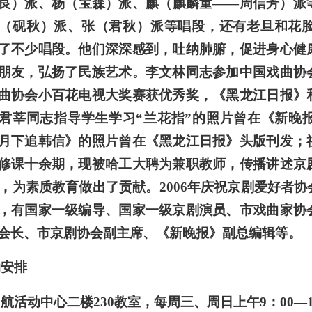
良）派、杨（宝森）派、麒（麒麟童――周信芳）派
（砚秋）派、张（君秋）派等唱段，还有老旦和花
了不少唱段。他们深深感到，吐纳肺腑，促进身心健
朋友，弘扬了民族艺术。李文林同志参加中国戏曲协
曲协会小百花电视大奖赛获优秀奖，《黑龙江日报》
君莘同志指导学生学习“兰花指”的照片曾在《新晚
月下追韩信》的照片曾在《黑龙江日报》头版刊发；
修课十余期，现被哈工大聘为兼职教师，传播讲述京
，为素质教育做出了贡献。
2006
年庆祝京剧爱好者协
，有国家一级编导、国家一级京剧演员、市戏曲家协
会长、市京剧协会副主席、《新晚报》副总编辑等。
动安排
启航活动中心二楼
230
教室，每周三、周日上午
9
：
00
―