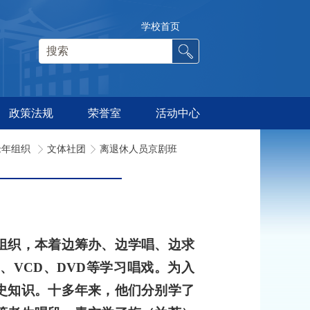
学校首页
政策法规
荣誉室
活动中心
老年组织
文体社团
离退休人员京剧班
组织，本着边筹办、边学唱、边求
带、
VCD
、
DVD
等学习唱戏。为入
史知识。十多年来，他们分别学了